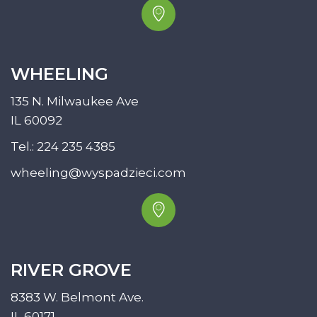
WHEELING
135 N. Milwaukee Ave
IL 60092
Tel.:
224 235 4385
wheeling@wyspadzieci.com
RIVER GROVE
8383 W. Belmont Ave.
IL 60171