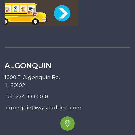
ALGONQUIN
1600 E. Algonquin Rd.
IL 60102
Tel.:
224 333 0018
algonquin@wyspadzieci.com