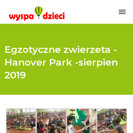
Egzotyczne zwierzeta -
Hanover Park -sierpien
2019