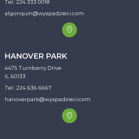
Tel.:
224 333 0018
algonquin@wyspadzieci.com
HANOVER PARK
4475 Turnberry Drive
IL 60133
Tel.:
224 636 6667
hanoverpark@wyspadzieci.com