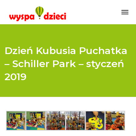
Dzień Kubusia Puchatka
– Schiller Park – styczeń
2019