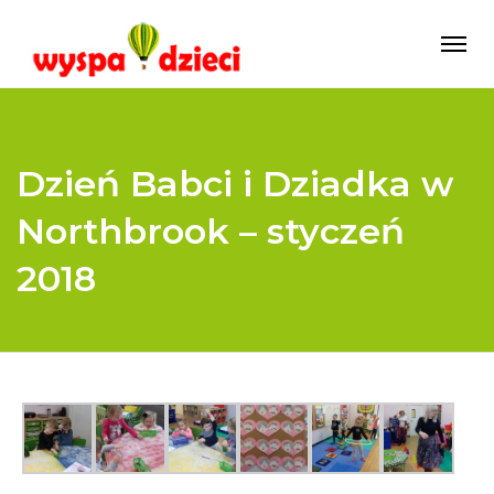
Dzień Babci i Dziadka w
Northbrook – styczeń
2018