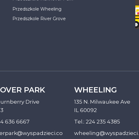
Przedszkole Wheeling
Przedszkole River Grove
OVER PARK
WHEELING
urnberry Drive
135 N. Milwaukee Ave
33
IL 60092
4 636 6667
Tel.:
224 235 4385
erpark@wyspadzieci.co
wheeling@wyspadzieci