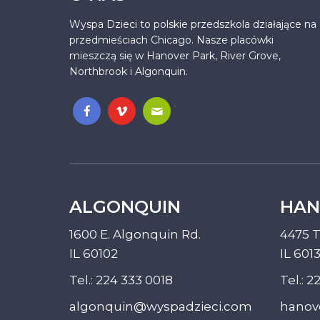
Wyspa Dzieci to polskie przedszkola działające na
przedmieściach Chicago. Nasze placówki
mieszczą się w Hanover Park, River Grove,
Northbrook i Algonquin.
.
ALGONQUIN
HAN
1600 E. Algonquin Rd.
4475 T
IL 60102
IL 601
Tel.:
224 333 0018
Tel.:
22
algonquin@wyspadzieci.com
hanov