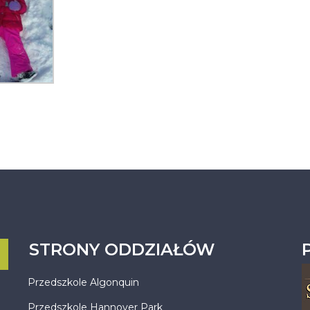
STRONY ODDZIAŁÓW
Przedszkole Algonquin
Przedszkole Hannover Park