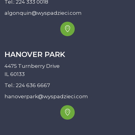
Tel.:
224 333 0018
algonquin@wyspadzieci.com
HANOVER PARK
4475 Turnberry Drive
IL 60133
Tel.:
224 636 6667
hanoverpark@wyspadzieci.com