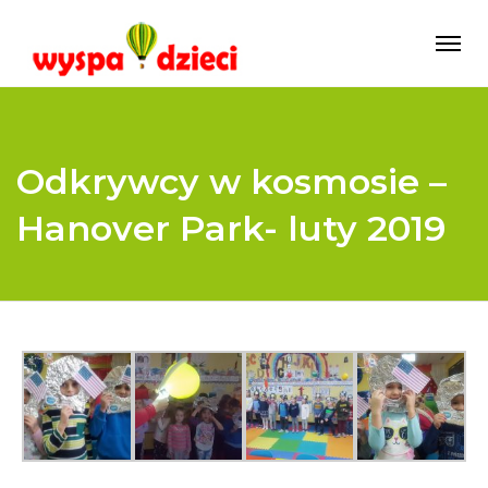
Odkrywcy w kosmosie –
Hanover Park- luty 2019